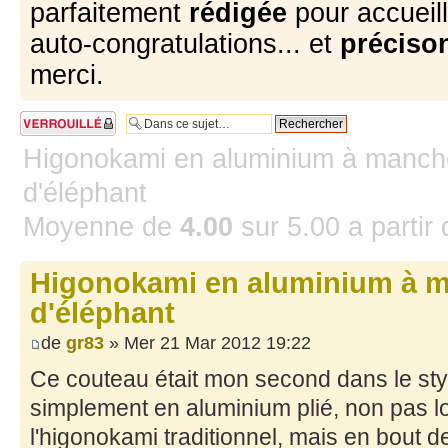
parfaitement
rédigée
pour accueill
auto-congratulations... et
précison
merci.
Sujet verrouillé
Higonokami en aluminium à manch
d'éléphant
Moyenne de
4.00
sur
5.00
a partir
Higonokami en aluminium à 
d'éléphant
de
gr83
» Mer 21 Mar 2012 19:22
Ce couteau était mon second dans le sty
simplement en aluminium plié, non pas 
l'higonokami traditionnel, mais en bout 