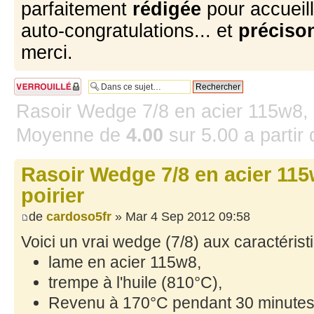
parfaitement
rédigée
pour accueill
auto-congratulations... et
précison
merci.
Sujet verrouillé
Rasoir Wedge 7/8 en acier 115w8, 
Moyenne de
4.00
sur
5.00
a partir
Rasoir Wedge 7/8 en acier 115
poirier
de
cardoso5fr
» Mar 4 Sep 2012 09:58
Voici un vrai wedge (7/8) aux caractérist
lame en acier 115w8,
trempe à l'huile (810°C),
Revenu à 170°C pendant 30 minutes 