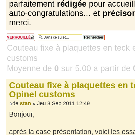
parfaitement
rédigée
pour accueill
auto-congratulations... et
précison
merci.
Sujet verrouillé
Couteau fixe à plaquettes en teck 
customs
Moyenne de
0
sur
5.00
a partir de
Couteau fixe à plaquettes en 
Opinel customs
de
stan
» Jeu 8 Sep 2011 12:49
Bonjour,
après la case présentation, voici les ess