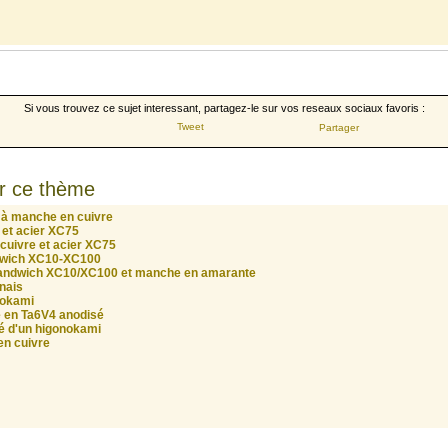
Si vous trouvez ce sujet interessant, partagez-le sur vos reseaux sociaux favoris :
Tweet
Partager
r ce thème
 à manche en cuivre
 et acier XC75
cuivre et acier XC75
ndwich XC10-XC100
r sandwich XC10/XC100 et manche en amarante
nais
nokami
 en Ta6V4 anodisé
ré d'un higonokami
en cuivre