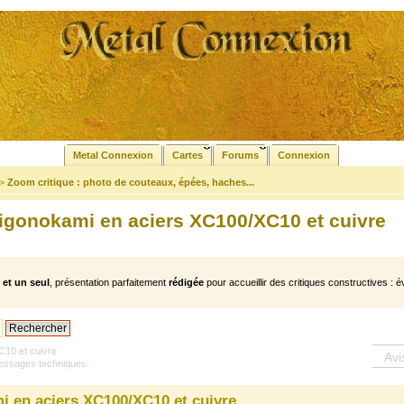
Metal Connexion
Cartes
Forums
Connexion
>
Zoom critique : photo de couteaux, épées, haches...
igonokami en aciers XC100/XC10 et cuivre
et un seul
, présentation parfaitement
rédigée
pour accueillir des critiques constructives : é
C10 et cuivre
Avi
ssages techniques.
i en aciers XC100/XC10 et cuivre