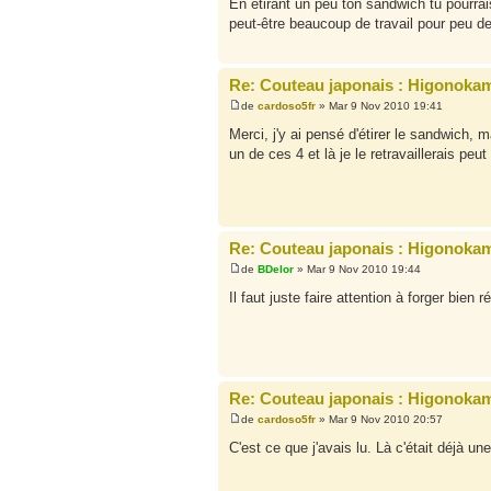
En étirant un peu ton sandwich tu pourrai
peut-être beaucoup de travail pour peu de
Re: Couteau japonais : Higonokam
de
cardoso5fr
» Mar 9 Nov 2010 19:41
Merci, j'y ai pensé d'étirer le sandwich, 
un de ces 4 et là je le retravaillerais pe
Re: Couteau japonais : Higonokam
de
BDelor
» Mar 9 Nov 2010 19:44
Il faut juste faire attention à forger bien
Re: Couteau japonais : Higonokam
de
cardoso5fr
» Mar 9 Nov 2010 20:57
C'est ce que j'avais lu. Là c'était déjà un