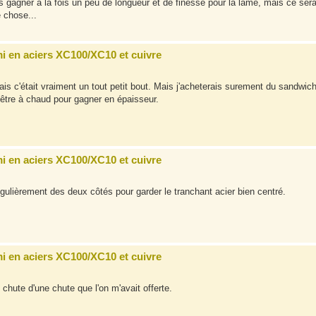
s gagner à la fois un peu de longueur et de finesse pour la lame, mais ce sera
 chose...
i en aciers XC100/XC10 et cuivre
mais c'était vraiment un tout petit bout. Mais j'acheterais surement du sandwic
ut être à chaud pour gagner en épaisseur.
i en aciers XC100/XC10 et cuivre
 régulièrement des deux côtés pour garder le tranchant acier bien centré.
i en aciers XC100/XC10 et cuivre
e chute d'une chute que l'on m'avait offerte.