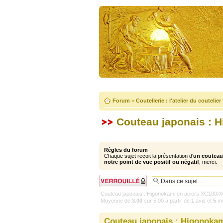
Forum
>
Coutellerie : l'atelier du coutelier
Couteau japonais : H
Règles du forum
Chaque sujet reçoit la présentation d'
un couteau 
notre point de vue positif ou négatif
, merci.
Sujet verrouillé
Couteau japonais : Higonokami en aciers XC100/X
Moyenne de
3.00
sur
5.00
a partir de
1
avis et
5
me
Couteau japonais : Higonokam