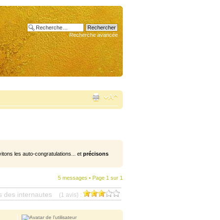
Recherche avancée
vitons les auto-congratulations... et
précisons
5 messages • Page
1
sur
1
s des internautes
(1 avis) :