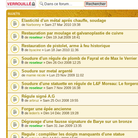
Forum verrouillé
SUJETS
Elasticité d'un métal aprés chauffe, soudage
de
Narbonny
» Sam 27 Mar 2010 19:38
Restauration par moulage et galvanoplastie de cuivre
de
roseleur
» Dim 19 Juil 2009 18:41
Restauration de pistolet, arme à feu historique
de
byacine
» Lun 18 Jan 2010 11:36
Soudure d'un régule de plomb de Fayral et de Max le Verrier
de
roseleur
» Dim 26 Oct 2008 12:25
Soudure sur metal argenté
de
mamie nicole
» Lun 23 Nov 2009 11:02
Soudure d'une statuette en régule de L&F Moreau: Le forger
de
roseleur
» Sam 7 Nov 2009 16:38
Régule signé A.G
de
arbruz
» Sam 25 Oct 2008 19:55
Forger une épée ancienne
de
leden's
» Dim 14 Déc 2008 19:28
Dégravage d'une fausse signature de Barye sur un bronze
de
roseleur
» Sam 31 Jan 2009 13:35
Regule : compléter les doigts manquants d'une statue