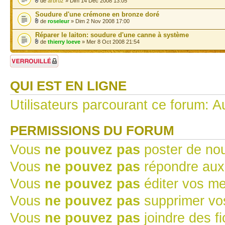
de
arbruz
» Dim 14 Déc 2008 13:05
Soudure d'une crémone en bronze doré
de
roseleur
» Dim 2 Nov 2008 17:00
Réparer le laiton: soudure d'une canne à système
de
thierry loeve
» Mer 8 Oct 2008 21:54
Forum verrouillé
QUI EST EN LIGNE
Utilisateurs parcourant ce forum: Au
PERMISSIONS DU FORUM
Vous
ne pouvez pas
poster de no
Vous
ne pouvez pas
répondre aux
Vous
ne pouvez pas
éditer vos m
Vous
ne pouvez pas
supprimer v
Vous
ne pouvez pas
joindre des fi