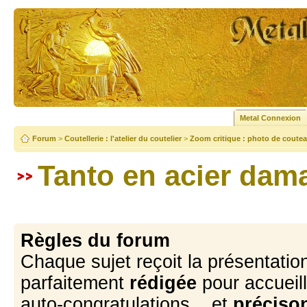
Metal Connexion
Forum
>
Coutellerie : l'atelier du coutelier
>
Zoom critique : photo de coutea
Tanto en acier dam
Règles du forum
Chaque sujet reçoit la présentation
parfaitement
rédigée
pour accueill
auto-congratulations... et
précison