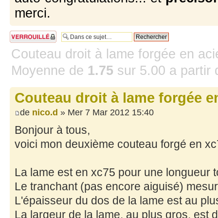
merci.
Sujet verrouillé
Couteau droit à lame forgée en ac
Moyenne de
1.75
sur
5.00
a partir
Couteau droit à lame forgée e
de
nico.d
» Mer 7 Mar 2012 15:40
Bonjour à tous,
voici mon deuxième couteau forgé en xc75
La lame est en xc75 pour une longueur t
Le tranchant (pas encore aiguisé) mesu
L'épaisseur du dos de la lame est au pl
La largeur de la lame, au plus gros, est 