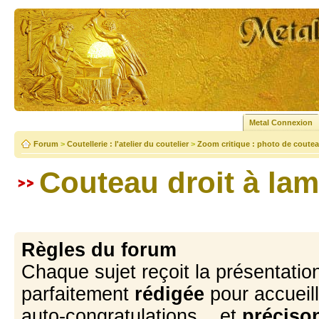
Metal Connexion
Forum
>
Coutellerie : l'atelier du coutelier
>
Zoom critique : photo de coutea
Couteau droit à lam
Règles du forum
Chaque sujet reçoit la présentation
parfaitement
rédigée
pour accueill
auto-congratulations... et
précison