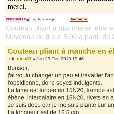
merci.
Sujet verrouillé
Couteau pliant à manche en ébène
Moyenne de
0
sur
5.00
a partir de
Couteau pliant à manche en 
de
nico83
» Jeu 23 Déc 2010 19:46
Bonsoir,
j'ai voulu changer un peu et travailler l'ac
l'obsidienne, donc soyez indulgents.
La lame est forgée en 15N20, trempe séle
ébène, intercalaire en 15N20, rivets en ac
Je suis déçu car je me suis planté sur un 
La longueur est de 18,5 cm.