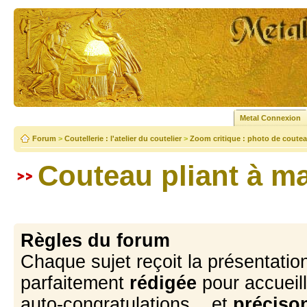
Metal Connexion
Forum
>
Coutellerie : l'atelier du coutelier
>
Zoom critique : photo de coutea
Couteau pliant à m
Règles du forum
Chaque sujet reçoit la présentation
parfaitement
rédigée
pour accueill
auto-congratulations... et
précison