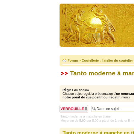
Forum
>
Coutellerie : l'atelier du coutelier
Tanto moderne à man
Règles du forum
Chaque sujet reçoit la présentation d'
un couteau 
notre point de vue positif ou négatif
, merci.
Sujet verrouillé
Tanto moderne à manche en titane
Moyenne de
5.00
sur
5.00
a partir de
1
avis et
5
me
Tanto moderne à manche en t