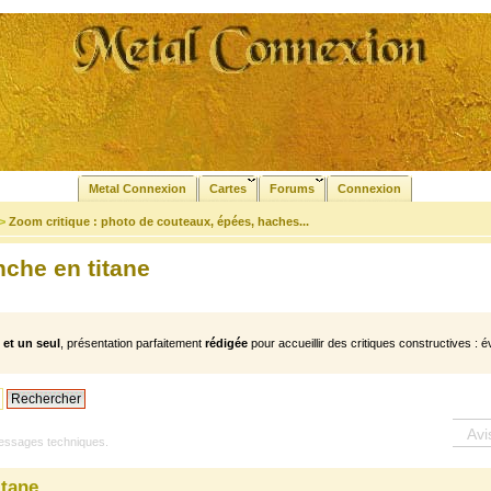
Metal Connexion
Cartes
Forums
Connexion
>
Zoom critique : photo de couteaux, épées, haches...
che en titane
et un seul
, présentation parfaitement
rédigée
pour accueillir des critiques constructives : é
Avi
ssages techniques.
itane