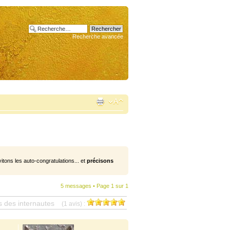
Recherche avancée
vitons les auto-congratulations... et
précisons
5 messages • Page
1
sur
1
s des internautes
(1 avis) :