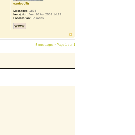
cardoso5fr
Messages:
1595
Inscription:
Ven 10 Avr 2009 14:29
Localisation:
Le mans
5 messages • Page
1
sur
1