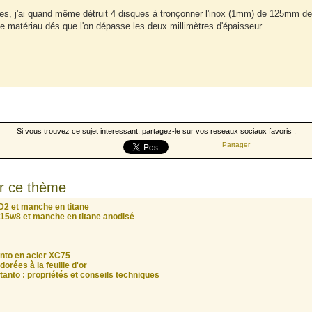
ttes, j'ai quand même détruit 4 disques à tronçonner l'inox (1mm) de 125mm de
 matériau dés que l'on dépasse les deux millimètres d'épaisseur.
Si vous trouvez ce sujet interessant, partagez-le sur vos reseaux sociaux favoris :
Partager
r ce thème
 D2 et manche en titane
 115w8 et manche en titane anodisé
anto en acier XC75
orées à la feuille d'or
tanto : propriétés et conseils techniques