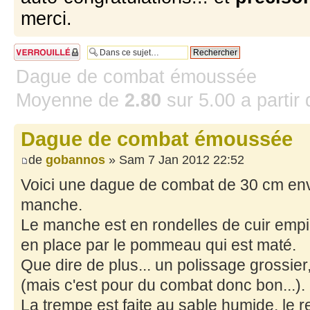
merci.
Sujet verrouillé
Dague de combat émoussée
Moyenne de
2.80
sur
5.00
a partir
Dague de combat émoussée
de
gobannos
» Sam 7 Jan 2012 22:52
Voici une dague de combat de 30 cm env
manche.
Le manche est en rondelles de cuir empi
en place par le pommeau qui est maté.
Que dire de plus... un polissage grossier,
(mais c'est pour du combat donc bon...).
La trempe est faite au sable humide, le r