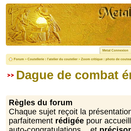
Metal Connexion
Forum
>
Coutellerie : l'atelier du coutelier
>
Zoom critique : photo de coutea
Dague de combat 
Règles du forum
Chaque sujet reçoit la présentation
parfaitement
rédigée
pour accueill
auto-congratulations... et
précison