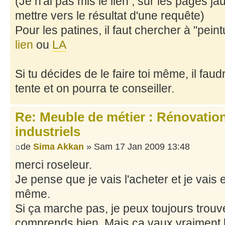
(Je n'ai pas mis le lien , sur les pages j
mettre vers le résultat d'une requête)
Pour les patines, il faut chercher à "pei
lien
ou
LA
Si tu décides de le faire toi même, il fau
tente et on pourra te conseiller.
Re: Meuble de métier : Rénovatio
industriels
de
Sima Akkan
» Sam 17 Jan 2009 13:48
merci roseleur.
Je pense que je vais l'acheter et je vais 
même.
Si ça marche pas, je peux toujours trouve
comprends bien. Mais ça vaux vraiment le 