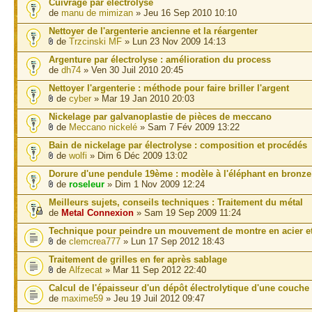
Cuivrage par électrolyse
de
manu de mimizan
» Jeu 16 Sep 2010 10:10
Nettoyer de l'argenterie ancienne et la réargenter
de
Trzcinski MF
» Lun 23 Nov 2009 14:13
Argenture par électrolyse : amélioration du process
de
dh74
» Ven 30 Juil 2010 20:45
Nettoyer l'argenterie : méthode pour faire briller l'argent
de
cyber
» Mar 19 Jan 2010 20:03
Nickelage par galvanoplastie de pièces de meccano
de
Meccano nickelé
» Sam 7 Fév 2009 13:22
Bain de nickelage par électrolyse : composition et procédés
de
wolfi
» Dim 6 Déc 2009 13:02
Dorure d'une pendule 19ème : modèle à l'éléphant en bronze
de
roseleur
» Dim 1 Nov 2009 12:24
Meilleurs sujets, conseils techniques : Traitement du métal
de
Metal Connexion
» Sam 19 Sep 2009 11:24
Technique pour peindre un mouvement de montre en acier et
de
clemcrea777
» Lun 17 Sep 2012 18:43
Traitement de grilles en fer après sablage
de
Alfzecat
» Mar 11 Sep 2012 22:40
Calcul de l'épaisseur d'un dépôt électrolytique d'une couche
de
maxime59
» Jeu 19 Juil 2012 09:47