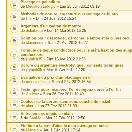
Placage de palladium
de
MediatorsLeNiglo
» Lun 25 Juin 2012 09:19
Méthodes de dorure, argenture ou rhodiage de bijoux
de
lilie
» Dim 24 Juin 2012 15:24
Argenture d'un cadran de montre
de
delorbrute
» Lun 14 Mai 2012 16:25
Solution pour désoxyder, dérocher le laiton et le cuivre recui
de
clairenouv
» Sam 21 Avr 2012 15:27
Formule de laque conductrice pour la métallisation des sup
conducteurs
de
jl.yaich35
» Dim 15 Avr 2012 21:33
Dorure ou argenture électrolytique : conseils techniques
de
jl.yaich35
» Mar 10 Avr 2012 17:20
Evaluation du prix d'un plaquage en or
de
manuinchina
» Sam 4 Fév 2012 16:54
Technique pour récupérer l'or de bijoux dorés à l'or fin
de
Andrew
» Sam 26 Fév 2011 10:49
Couleur de la dorure sans sous-couche de nickel
de
altar
» Lun 27 Fév 2012 21:39
Entretien des objets en étain
de
SanMo
» Mer 22 Fév 2012 12:56
Finition à la cire d'abeille d'un ouvrage en métal
de
Martelo
» Jeu 1 Déc 2011 17:14