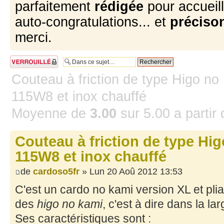
parfaitement
rédigée
pour accueill
auto-congratulations... et
précison
merci.
Sujet verrouillé
Couteau à friction de type Higo no
115W8 et inox chauffé
Moyenne de
3.00
sur
5.00
a partir
Couteau à friction de type Hi
115W8 et inox chauffé
de
cardoso5fr
» Lun 20 Aoû 2012 13:53
C'est un cardo no kami version XL et plia
des
higo no kami
, c'est à dire dans la lar
Ses caractéristiques sont :