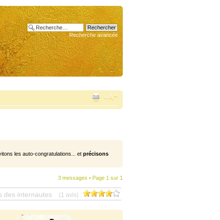
Recherche avancée
vitons les auto-congratulations... et
précisons
3 messages • Page
1
sur
1
s des internautes
(1 avis) :