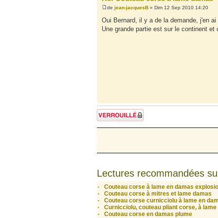
de
jean-jacquesB
» Dim 12 Sep 2010 14:20
Oui Bernard, il y a de la demande, j'en ai 
Une grande partie est sur le continent et
Sujet verrouillé
Lectures recommandées su
Couteau corse à lame en damas explosi
Couteau corse à mitres et lame damas
Couteau corse curnicciolu à lame en da
Curnicciolu, couteau pliant corse, à lam
Couteau corse en damas plume