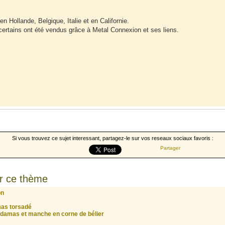
en Hollande, Belgique, Italie et en Californie.
 certains ont été vendus grâce à Metal Connexion et ses liens.
Si vous trouvez ce sujet interessant, partagez-le sur vos reseaux sociaux favoris :
Partager
r ce thème
on
mas torsadé
e damas et manche en corne de bélier