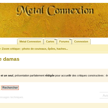
Metal Connexion
Cartes
Forums
Connexion
>
Zoom critique : photo de couteaux, épées, haches...
me damas
et un seul
, présentation parfaitement
rédigée
pour accueillir des critiques constructives : é
Avi
ssages techniques.