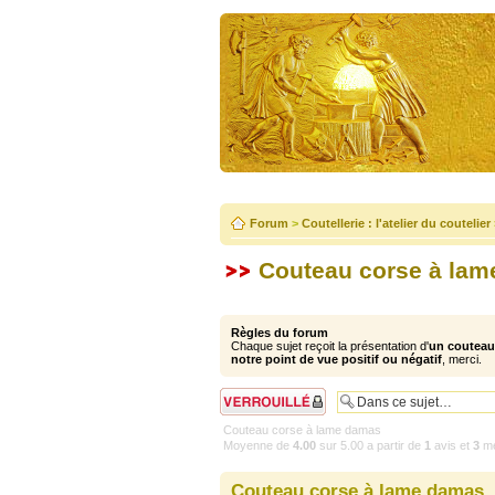
Forum
>
Coutellerie : l'atelier du coutelier
Couteau corse à la
Règles du forum
Chaque sujet reçoit la présentation d'
un couteau 
notre point de vue positif ou négatif
, merci.
Sujet verrouillé
Couteau corse à lame damas
Moyenne de
4.00
sur
5.00
a partir de
1
avis et
3
me
Couteau corse à lame damas