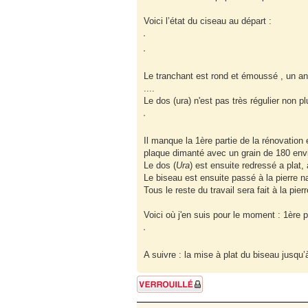
Voici l’état du ciseau au départ :
Le tranchant est rond et émoussé , un ang
....
Le dos (ura) n'est pas très régulier non pl
Il manque la 1ère partie de la rénovation en
plaque dimanté avec un grain de 180 envi
Le dos (
Ura
) est ensuite redressé a plat
Le biseau est ensuite passé à la pierre na
Tous le reste du travail sera fait à la pier
Voici où j'en suis pour le moment : 1ère pi
A suivre : la mise à plat du biseau jusqu
Sujet verrouillé