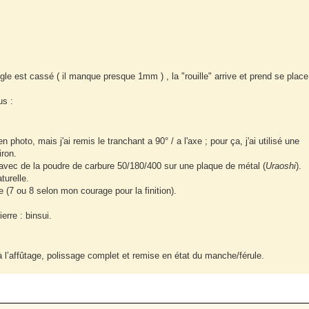
le est cassé ( il manque presque 1mm ) , la "rouille" arrive et prend se place
us :
 photo, mais j'ai remis le tranchant a 90° / a l'axe ; pour ça, j'ai utilisé une
ron.
, avec de la poudre de carbure 50/180/400 sur une plaque de métal (
Uraoshi
).
turelle.
re (7 ou 8 selon mon courage pour la finition).
erre : binsui.
’à l’affûtage, polissage complet et remise en état du manche/férule.