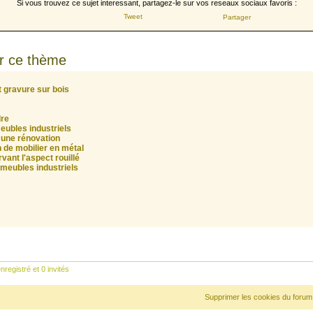
Si vous trouvez ce sujet interessant, partagez-le sur vos reseaux sociaux favoris :
Tweet
Partager
r ce thème
et gravure sur bois
dre
meubles industriels
r une rénovation
 de mobilier en métal
ant l'aspect rouillé
 meubles industriels
nregistré et 0 invités
Supprimer les cookies du forum