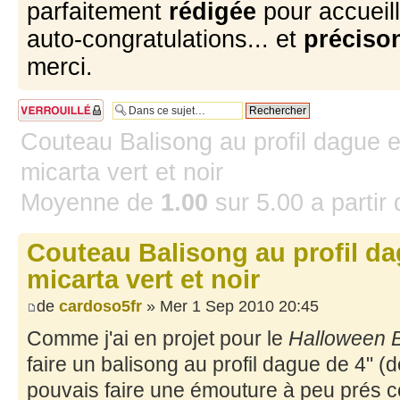
parfaitement
rédigée
pour accueill
auto-congratulations... et
précison
merci.
Sujet verrouillé
Couteau Balisong au profil dague 
micarta vert et noir
Moyenne de
1.00
sur
5.00
a partir
Couteau Balisong au profil da
micarta vert et noir
de
cardoso5fr
» Mer 1 Sep 2010 20:45
Comme j'ai en projet pour le
Halloween B
faire un balisong au profil dague de 4" (de
pouvais faire une émouture à peu prés c