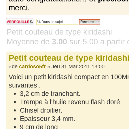
merci.
Sujet verrouillé
Petit couteau de type kiridashi
Moyenne de
3.00
sur
5.00
a partir
Petit couteau de type kiridash
de
cardoso5fr
» Jeu 31 Mar 2011 13:00
Voici un petit kiridashi compact en 100
suivantes :
3,2 cm de tranchant.
Trempe à l'huile revenu flash doré.
Chisel droitier.
Epaisseur 3,4 mm.
9 cm de long.