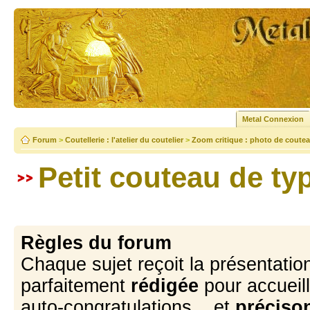
Metal Connexion
Forum
>
Coutellerie : l'atelier du coutelier
>
Zoom critique : photo de coutea
Petit couteau de typ
Règles du forum
Chaque sujet reçoit la présentation
parfaitement
rédigée
pour accueill
auto-congratulations... et
précison