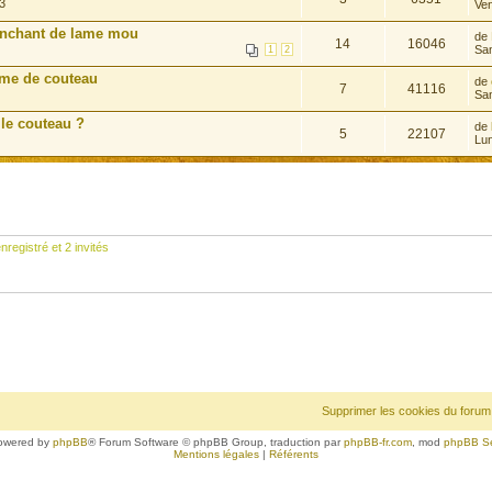
3
Ven
anchant de lame mou
de
14
16046
Sa
1
2
ame de couteau
de
7
41116
Sam
le couteau ?
de
5
22107
Lun
nregistré et 2 invités
Supprimer les cookies du forum
owered by
phpBB
® Forum Software © phpBB Group, traduction par
phpBB-fr.com
, mod
phpBB S
Mentions légales
|
Référents