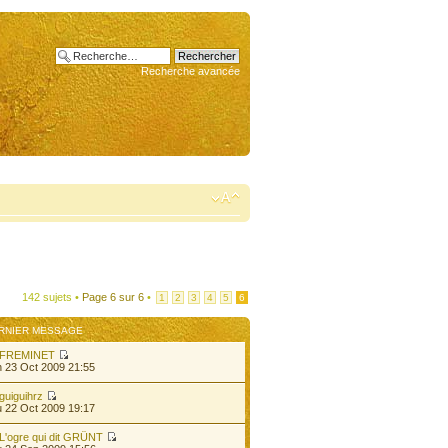
Recherche avancée
142 sujets •
Page
6
sur
6
•
1
2
3
4
5
6
RNIER MESSAGE
FREMINET
 23 Oct 2009 21:55
guiguihrz
 22 Oct 2009 19:17
L'ogre qui dit GRÜNT