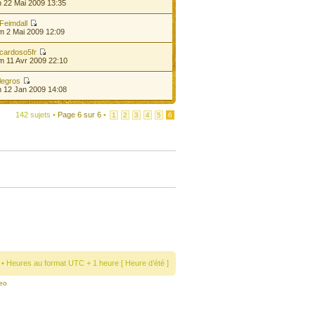
 22 Mai 2009 13:35
Feimdall
m 2 Mai 2009 12:09
cardoso5fr
 11 Avr 2009 22:10
legros
 12 Jan 2009 14:08
142 sujets •
Page
6
sur
6
•
1
2
3
4
5
6
• Heures au format UTC + 1 heure [ Heure d’été ]
eo