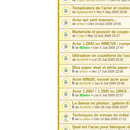
de
L'ogre qui dit GRÜNT
» Dim 20 Sep 2
Température de l'acier et couleu
de
AgapepreM
» Ven 4 Sep 2009 18:06
Acier qui sent mauvais...
de
arthur
» Dim 16 Aoû 2009 18:55
Martensite et pouvoir de coupe
de
Cody
» Mar 11 Aoû 2009 10:27
Acier 1.2842 ou 90MCV8 : compos
de
BDelor
» Dim 5 Juil 2009 17:47
Utilisation en coutellerie de l'a
de
AchimW
» Lun 20 Juil 2009 18:32
Blue paper steel et white paper 
de
arthur
» Ven 17 Juil 2009 22:56
Acier 60Ni20, nouvel acier pour
de
AchimW
» Jeu 9 Juil 2009 19:40
Acier 1.2067 / 1.3505 ou 100C6 :
de
BDelor
» Lun 6 Juil 2009 22:57
Le damas en photos : galerie d'
de
AchimW
» Dim 28 Juin 2009 23:07
Techniques de trempe du métal : 
de
kradlwo
» Dim 10 Mai 2009 17:22
Quel est l'acier pour fabriquer 