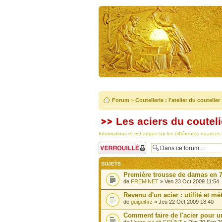
Forum
>
Coutellerie : l'atelier du coutelier
Les aciers du couteli
Informations et échanges sur les différentes nuances d'
Forum verrouillé
SUJETS
Première trousse de damas en 
de
FREMINET
» Ven 23 Oct 2009 11:54
Revenu d'un acier : utilité et m
de
guiguihrz
» Jeu 22 Oct 2009 18:40
Comment faire de l'acier pour un