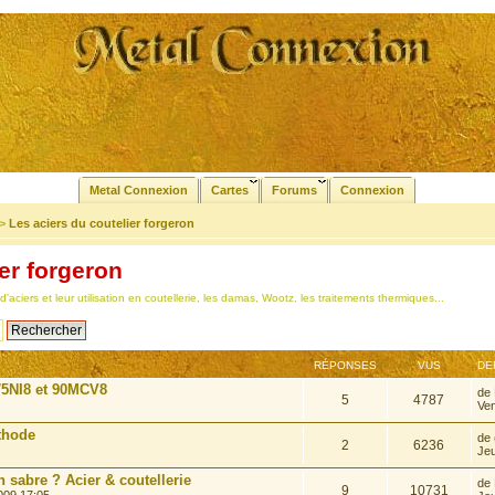
Metal Connexion
Cartes
Forums
Connexion
>
Les aciers du coutelier forgeron
er forgeron
aciers et leur utilisation en coutellerie, les damas, Wootz, les traitements thermiques...
RÉPONSES
VUS
DE
75NI8 et 90MCV8
de
5
4787
Ven
éthode
de
2
6236
Jeu
 sabre ? Acier & coutellerie
de
9
10731