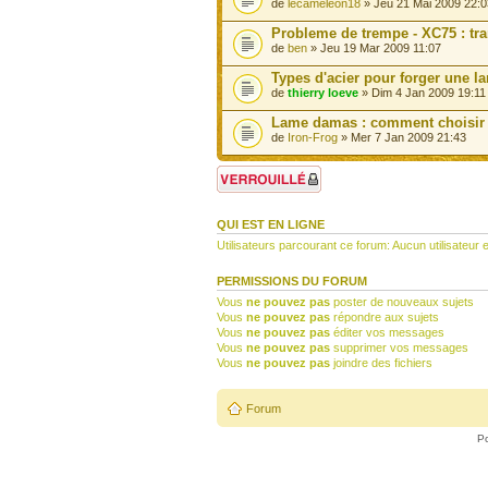
de
lecameleon18
» Jeu 21 Mai 2009 22:0
Probleme de trempe - XC75 : tr
de
ben
» Jeu 19 Mar 2009 11:07
Types d'acier pour forger une l
de
thierry loeve
» Dim 4 Jan 2009 19:11
Lame damas : comment choisir 
de
Iron-Frog
» Mer 7 Jan 2009 21:43
Forum verrouillé
QUI EST EN LIGNE
Utilisateurs parcourant ce forum: Aucun utilisateur e
PERMISSIONS DU FORUM
Vous
ne pouvez pas
poster de nouveaux sujets
Vous
ne pouvez pas
répondre aux sujets
Vous
ne pouvez pas
éditer vos messages
Vous
ne pouvez pas
supprimer vos messages
Vous
ne pouvez pas
joindre des fichiers
Forum
P