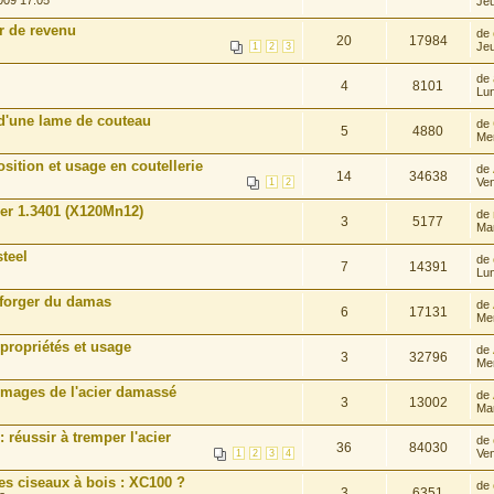
009 17:05
Jeu
r de revenu
de
20
17984
Jeu
1
2
3
de
4
8101
Lun
 d'une lame de couteau
de
5
4880
Mer
ition et usage en coutellerie
de
14
34638
Ven
1
2
cier 1.3401 (X120Mn12)
de
3
5177
Mar
steel
de
7
14391
Lun
 forger du damas
de
6
17131
Mer
 propriétés et usage
de
3
32796
Mer
images de l'acier damassé
de
3
13002
Mar
réussir à tremper l'acier
de
36
84030
Ven
1
2
3
4
des ciseaux à bois : XC100 ?
de
3
6351